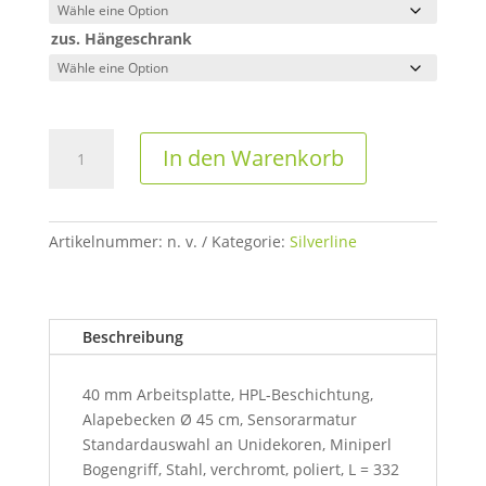
zus. Hängeschrank
Behandlungszeile
In den Warenkorb
A
-
Serie
Silverline
Artikelnummer:
n. v.
Kategorie:
Silverline
Menge
Beschreibung
40 mm Arbeitsplatte, HPL-Beschichtung,
Alapebecken Ø 45 cm, Sensorarmatur
Standardauswahl an Unidekoren, Miniperl
Bogengriff, Stahl, verchromt, poliert, L = 332