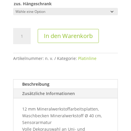
zus. Hängeschrank
Behandlungszeile
In den Warenkorb
C
–
Serie
Platinline
Artikelnummer:
n. v.
Kategorie:
Platinline
Menge
Beschreibung
Zusätzliche Informationen
12 mm Mineralwerkstoffarbeitsplatten,
Waschbecken Mineralwerkstoff Ø 40 cm,
Sensorarmatur
Volle Dekorauswahl an Uni- und