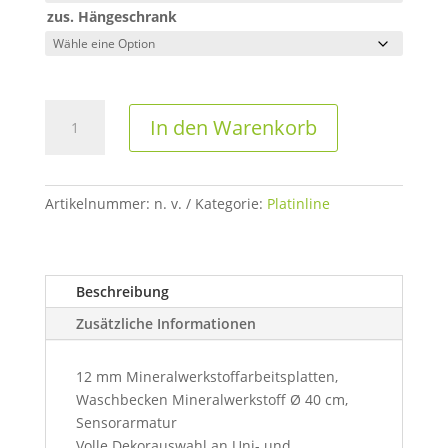
zus. Hängeschrank
Behandlungszeile
In den Warenkorb
I
–
Serie
Platinline
Artikelnummer:
n. v.
Kategorie:
Platinline
Menge
Beschreibung
Zusätzliche Informationen
12 mm Mineralwerkstoffarbeitsplatten,
Waschbecken Mineralwerkstoff Ø 40 cm,
Sensorarmatur
Volle Dekorauswahl an Uni- und